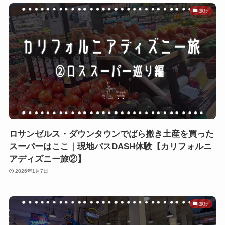
旅行
ロサンゼルス・ダウンタウンでばら撒き土産を買った
スーパーはここ｜現地バスDASH体験【カリフォルニ
アディズニー旅②】
2026年1月7日
旅行